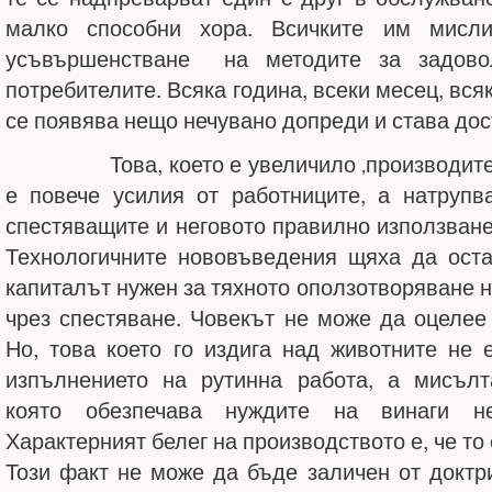
малко способни хора. Всичките им мисл
усъвършенстване на методите за задово
потребителите. Всяка година, всеки месец, вся
се появява нещо нечувано допреди и става дос
Това, което е увеличило ‚производителн
е повече усилия от работниците, а натрупв
спестяващите и неговото правилно използване
Технологичните нововъведения щяха да оста
капиталът нужен за тяхното оползотворяване н
чрез спестяване. Човекът не може да оцелее 
Но, това което го издига над животните не 
изпълнението на рутинна работа, а мисълт
която обезпечава нуждите на винаги не
Характерният белег на производството е, че то
Този факт не може да бъде заличен от доктри