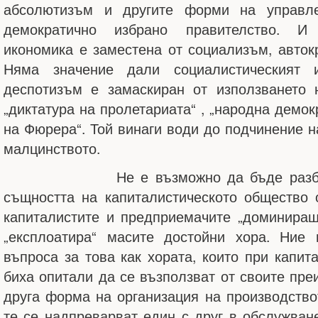
абсолютизъм и другите форми на управл
демократично избрано правителство. И
икономика е заместена от социализъм, авток
Няма значение дали социалистическият и
деспотизъм е замаскиран от използването 
„диктатура на пролетариата“ , „народна демок
на Фюрера“. Той винаги води до подчинение н
малцинството.
Не е възможно да бъде разбрана
същността на капиталистическото общество 
капиталистите и предприемачите „доминира
„експлоатира“ масите достойни хора. Ние
въпроса за това как хората, които при капит
биха опитали да се възползват от своите пре
друга форма на организация на производство
те се надпреварват един с друг в обслужване