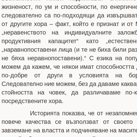
жизненост, по ум и способности, по енергичн
следователно са по-подходящи да извършва
от другите хора – факт, който е признат и от 
„неравенството на индивидуалните залож
продуктивния капацитет“ като „естестве
„наравнопоставени лица (и те не биха били ра
не бяха неравнопоставени).“ С езика на поп
можем да кажем, че някои имат способността 
по-добре от други в условията на бор
Следователно ние можем, без да даваме какват
стойността на човек, да различаваме по-к
посредствените хора.
Историята показва, че от незапомнени
повече качества се възползват от своето 
завземане на властта и подчиняване на масит