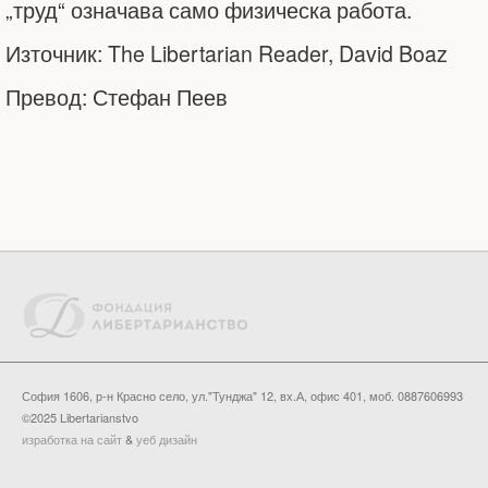
„труд“ означава само физическа работа.
Източник: The Libertarian Reader, David Boaz
Превод: Стефан Пеев
София 1606, р-н Красно село, ул."Тунджа" 12, вх.А, офис 401, моб. 0887606993
©2025 Libertarianstvo
изработка на сайт
&
уеб дизайн