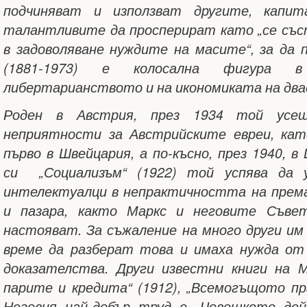
подчиняват и използват другите, капит
талантливите да просперират като „се със
в задоволяване нуждите на масите“, за да 
(1881-1973) е колосална фигура 
либертарианството и на икономиката на два
Роден в Австрия, през 1934 той усе
неприятности за Австрийските евреи, кат
първо в Швейцария, а по-късно, през 1940, 
си „Социализъм“ (1922) той успява да 
интелектуалци в непрактичността на прем
и пазара, както Маркс и неговите Съвет
настояват. За съжаление на много други и
време да разберат това и имаха нужда от
доказателства. Други известни книги на М
парите и кредита“ (1912), „Всемогъщото пр
Неговия най-добър труд е „Човешкото дейс