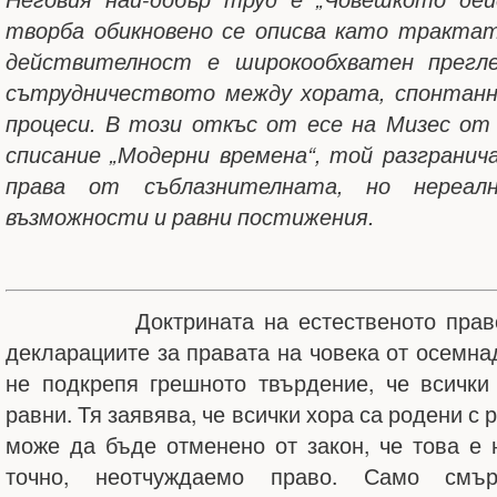
творба обикновено се описва като трактат
действителност е широкообхватен прегл
сътрудничеството между хората, спонтанн
процеси. В този откъс от есе на Мизес от 
списание „Модерни времена“, той разгранич
права от съблазнителната, но нереал
възможности и равни постижения.
Доктрината на естественото право, 
декларациите за правата на човека от осемна
не подкрепя грешното твърдение, че всички
равни. Тя заявява, че всички хора са родени с 
може да бъде отменено от закон, че това е 
точно, неотчуждаемо право. Само смър