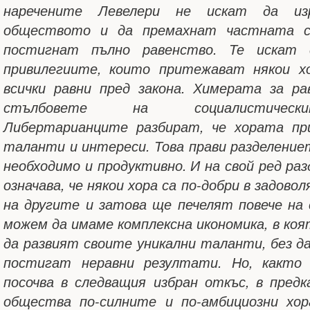
наречените Левелери не искат да из
обществото и да премахнат частната с
постигнат пълно равенство. Те искат
привилегиите, които притежават някои х
всички равни пред закона. Химерата за р
стълбовете на социалистическ
Либертарианците разбират, че хората пр
таланти и интереси. Това прави разделение
необходимо и продуктивно. И на свой ред ра
означава, че някои хора са по-добри в задов
на другите и затова ще печелят повече на 
можем да имаме комплексна икономика, в ко
да развият своите уникални таланти, без д
постигат неравни резултати. Но, както
посочва в следващия избран откъс, в пред
общества по-силните и по-амбициозни хо