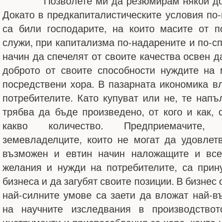
Позволете ми да резюмирам някои добр
Докато в предкапиталистическите условия по
са били господарите, на които масите от 
служи, при капитализма по-надарените и по-с
начин да спечелят от своите качества освен д
доброто от своите способности нуждите на 
посредствени хора. В пазарната икономика вл
потребителите. Като купуват или не, те напъ
трябва да бъде произведено, от кого и как, 
какво количество. Предприемачите, 
земевладелците, които не могат да удовлет
възможен и евтин начин наложащите и вс
желания и нужди на потребителите, са прин
бизнеса и да загубят своите позиции. В бизнес
най-силните умове са заети да вложат най-в
на научните изследвания в производство