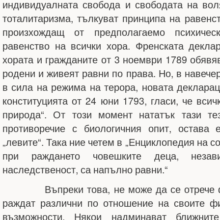
индивидуалната свобода и свободата на вол
тоталитаризма, тълкуват принципа на равенст
произхождащ от предполагаемо психичес
равенство на всички хора. Френската декла
хората и гражданите от 3 ноември 1789 обявяв
родени и живеят равни по права. Но, в навече
в сила на режима на терора, новата декларац
конституцията от 24 юни 1793, гласи, че всич
природа“. От този момент нататък тази те
противоречие с биологичния опит, остава 
„левите“. Така ние четем в „Енциклопедия на со
при раждането човешките деца, незав
наследственост, са напълно равни.“
Въпреки това, не може да се отрече фак
раждат различни по отношение на своите ф
възможности. Някои надминават ближни