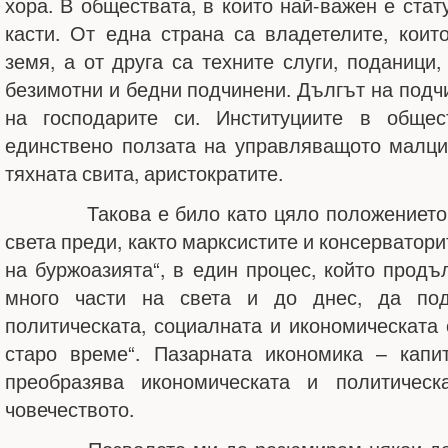
хора. В обществата, в които най-важен е стат
касти. От една страна са владетелите, коит
земя, а от друга са техните слуги, поданици,
безимотни и бедни подчинени. Дългът на подч
на господарите си. Институциите в обще
единствено ползата на управляващото малци
тяхната свита, аристократите.
Такова е било като цяло положението въ
света преди, както марксистите и консерватори
на буржоазията“, в един процес, който продъ
много части на света и до днес, да под
политическата, социалната и икономическата 
старо време“. Пазарната икономика – капи
преобразява икономическата и политическ
човечеството.